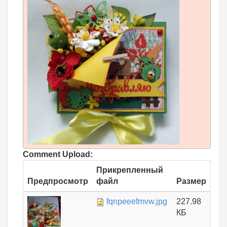
Comment Upload:
Прикрепленный
Предпросмотр
файл
Размер
fqnpeeefmvw.jpg
227.98
КБ