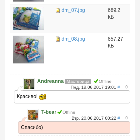
dm_07.jpg
689.2
КБ
dm_08.jpg
857.27
КБ
Andreanna
Мастерица
Offline
0
Пнд, 19.06.2017 19:01
#
Красиво!
T-bear
Offline
0
Втр, 20.06.2017 00:22
#
Спасибо)