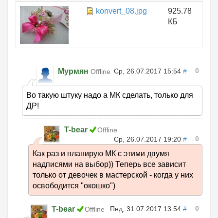
konvert_08.jpg
925.78
КБ
0
Мурмян
Ср, 26.07.2017 15:54
#
Offline
Во такую штуку надо а МК сделать, только для
ДР!
T-bear
Offline
0
Ср, 26.07.2017 19:20
#
Как раз и планирую МК с этими двумя
надписями на выбор)) Теперь все зависит
только от девочек в мастерской - когда у них
освободится "окошко")
0
T-bear
Пнд, 31.07.2017 13:54
#
Offline