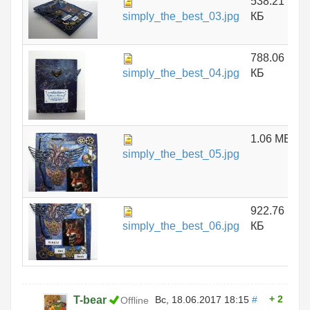
538.21
simply_the_best_03.jpg
КБ
788.06
simply_the_best_04.jpg
КБ
1.06 МБ
simply_the_best_05.jpg
922.76
simply_the_best_06.jpg
КБ
2
T-bear
Вс, 18.06.2017 18:15
#
Offline