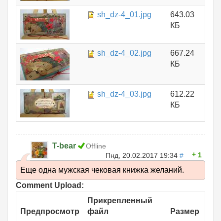
sh_dz-4_01.jpg
643.03
КБ
sh_dz-4_02.jpg
667.24
КБ
sh_dz-4_03.jpg
612.22
КБ
T-bear
Offline
1
Пнд, 20.02.2017 19:34
#
Еще одна мужская чековая книжка желаний.
Comment Upload:
Прикрепленный
Предпросмотр
файл
Размер