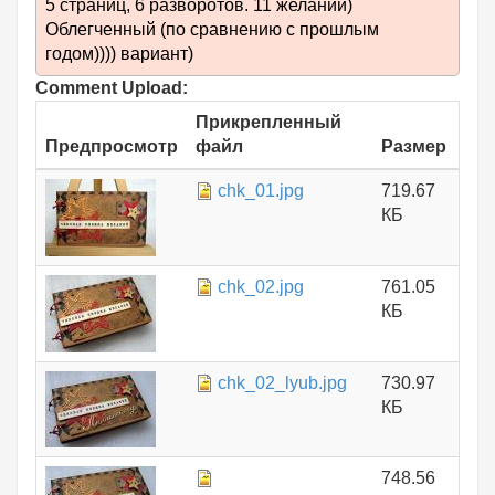
5 страниц, 6 разворотов. 11 желаний)
Облегченный (по сравнению с прошлым
годом)))) вариант)
Comment Upload:
Прикрепленный
Предпросмотр
файл
Размер
chk_01.jpg
719.67
КБ
chk_02.jpg
761.05
КБ
chk_02_lyub.jpg
730.97
КБ
748.56