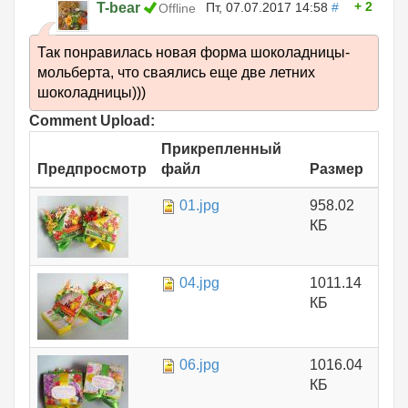
2
T-bear
Пт, 07.07.2017 14:58
#
Offline
Так понравилась новая форма шоколадницы-
мольберта, что сваялись еще две летних
шоколадницы)))
Comment Upload:
Прикрепленный
Предпросмотр
файл
Размер
01.jpg
958.02
КБ
04.jpg
1011.14
КБ
06.jpg
1016.04
КБ