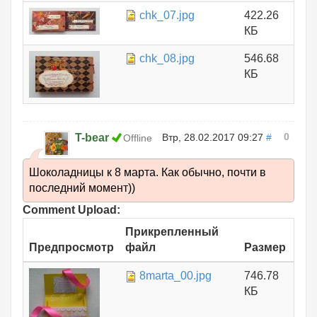
chk_07.jpg
422.26
КБ
chk_08.jpg
546.68
КБ
0
T-bear
Втр, 28.02.2017 09:27
#
Offline
Шоколадницы к 8 марта. Как обычно, почти в
последний момент))
Comment Upload:
Прикрепленный
Предпросмотр
файл
Размер
8marta_00.jpg
746.78
КБ