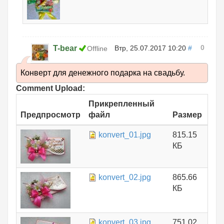
0
T-bear
Втр, 25.07.2017 10:20
#
Offline
Конверт для денежного подарка на свадьбу.
Comment Upload:
Прикрепленный
Предпросмотр
файл
Размер
konvert_01.jpg
815.15
КБ
konvert_02.jpg
865.66
КБ
konvert_03.jpg
751.02