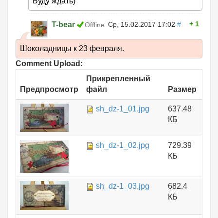
Буду ждать)
1
T-bear
Ср, 15.02.2017 17:02
#
Offline
Шоколадницы к 23 февраля.
Comment Upload:
Прикрепленный
Предпросмотр
файл
Размер
sh_dz-1_01.jpg
637.48
КБ
sh_dz-1_02.jpg
729.39
КБ
sh_dz-1_03.jpg
682.4
КБ