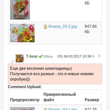
КБ
8marta_03-2.jpg
847.66
КБ
0
T-bear
Сб, 04.03.2017 10:36
#
Offline
Еще две весенних шоколадницы)
Получаются все разные - это я новые ножики
опробую)))
Comment Upload:
Прикрепленный
Предпросмотр
файл
Размер
8marta_04-1.jpg
671.35