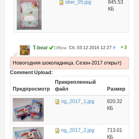
sber_05.jpg
845.53
КБ
2
T-bear
Сб, 03.12.2016 12:27
#
Offline
Новогодняя шоколадница. Сезон-2017 открыт)
Comment Upload:
Прикрепленный
Предпросмотр
файл
Размер
ng_2017_1.jpg
820.32
КБ
ng_2017_2.jpg
713.01
КБ