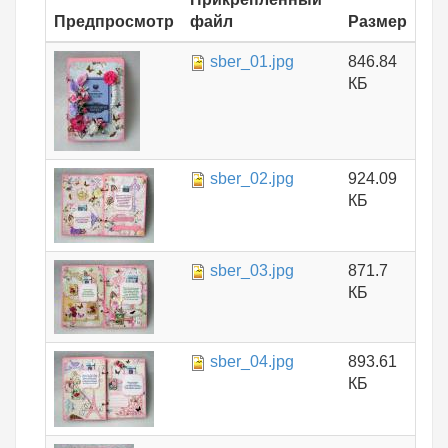
Предпросмотр
файл
Размер
sber_01.jpg
846.84
КБ
sber_02.jpg
924.09
КБ
sber_03.jpg
871.7
КБ
sber_04.jpg
893.61
КБ