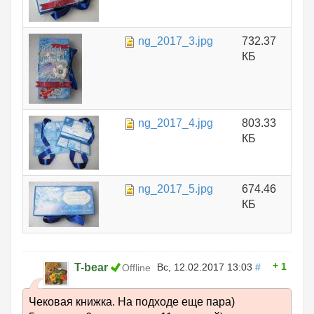
ng_2017_3.jpg
732.37
КБ
ng_2017_4.jpg
803.33
КБ
ng_2017_5.jpg
674.46
КБ
1
T-bear
Вс, 12.02.2017 13:03
#
Offline
Чековая книжка. На подходе еще пара)