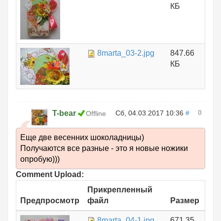
КБ
8marta_03-2.jpg
847.66
КБ
0
T-bear
Сб, 04.03.2017 10:36
#
Offline
Еще две весенних шоколадницы)
Получаются все разные - это я новые ножики
опробую)))
Comment Upload:
Прикрепленный
Предпросмотр
файл
Размер
8marta_04-1.jpg
671.35