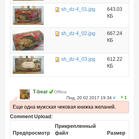
sh_dz-4_01.jpg
643.03
КБ
sh_dz-4_02.jpg
667.24
КБ
sh_dz-4_03.jpg
612.22
КБ
T-bear
Offline
1
Пнд, 20.02.2017 19:34
#
Еще одна мужская чековая книжка желаний.
Comment Upload:
Прикрепленный
Предпросмотр
файл
Размер