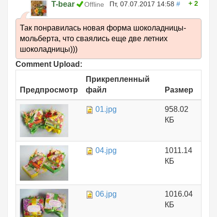
2
T-bear
Пт, 07.07.2017 14:58
#
Offline
Так понравилась новая форма шоколадницы-
мольберта, что сваялись еще две летних
шоколадницы)))
Comment Upload:
Прикрепленный
Предпросмотр
файл
Размер
01.jpg
958.02
КБ
04.jpg
1011.14
КБ
06.jpg
1016.04
КБ