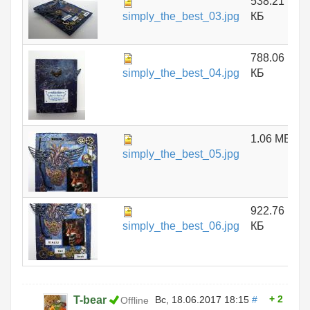
538.21
simply_the_best_03.jpg
КБ
788.06
simply_the_best_04.jpg
КБ
1.06 МБ
simply_the_best_05.jpg
922.76
simply_the_best_06.jpg
КБ
2
T-bear
Вс, 18.06.2017 18:15
#
Offline