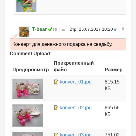
0
T-bear
Втр, 25.07.2017 10:20
#
Offline
Конверт для денежного подарка на свадьбу.
Comment Upload:
Прикрепленный
Предпросмотр
файл
Размер
konvert_01.jpg
815.15
КБ
konvert_02.jpg
865.66
КБ
konvert_03.jpg
751.02