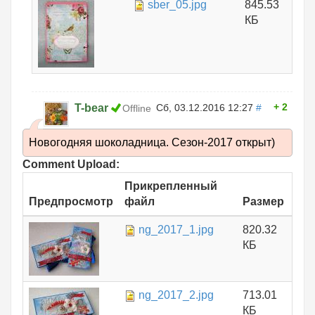
sber_05.jpg
845.53
КБ
2
T-bear
Сб, 03.12.2016 12:27
#
Offline
Новогодняя шоколадница. Сезон-2017 открыт)
Comment Upload:
Прикрепленный
Предпросмотр
файл
Размер
ng_2017_1.jpg
820.32
КБ
ng_2017_2.jpg
713.01
КБ