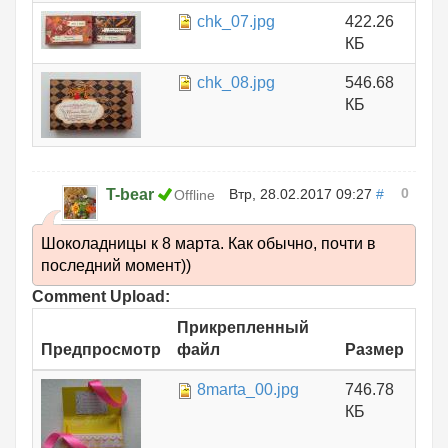
chk_07.jpg
422.26
КБ
chk_08.jpg
546.68
КБ
0
T-bear
Втр, 28.02.2017 09:27
#
Offline
Шоколадницы к 8 марта. Как обычно, почти в
последний момент))
Comment Upload:
Прикрепленный
Предпросмотр
файл
Размер
8marta_00.jpg
746.78
КБ