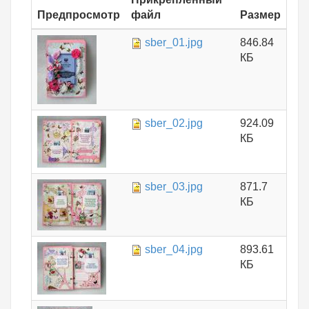
Предпросмотр
файл
Размер
sber_01.jpg
846.84
КБ
sber_02.jpg
924.09
КБ
sber_03.jpg
871.7
КБ
sber_04.jpg
893.61
КБ