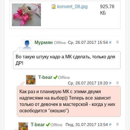
konvert_08.jpg
925.78
КБ
0
Мурмян
Ср, 26.07.2017 15:54
#
Offline
Во такую штуку надо а МК сделать, только для
ДР!
T-bear
Offline
0
Ср, 26.07.2017 19:20
#
Как раз и планирую МК с этими двумя
надписями на выбор)) Теперь все зависит
только от девочек в мастерской - когда у них
освободится "окошко")
0
T-bear
Пнд, 31.07.2017 13:54
#
Offline