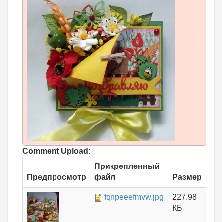
Comment Upload:
Прикрепленный
Предпросмотр
файл
Размер
fqnpeeefmvw.jpg
227.98
КБ