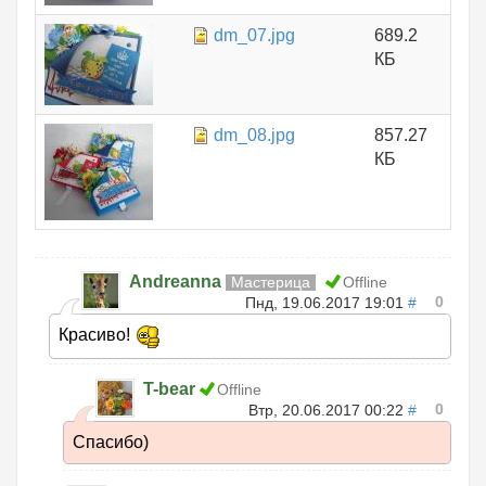
dm_07.jpg
689.2
КБ
dm_08.jpg
857.27
КБ
Andreanna
Мастерица
Offline
0
Пнд, 19.06.2017 19:01
#
Красиво!
T-bear
Offline
0
Втр, 20.06.2017 00:22
#
Спасибо)