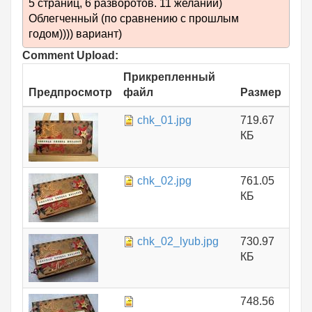
5 страниц, 6 разворотов. 11 желаний)
Облегченный (по сравнению с прошлым
годом)))) вариант)
Comment Upload:
Прикрепленный
Предпросмотр
файл
Размер
chk_01.jpg
719.67
КБ
chk_02.jpg
761.05
КБ
chk_02_lyub.jpg
730.97
КБ
748.56