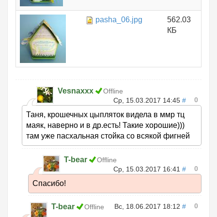
pasha_06.jpg
562.03
КБ
Vesnaxxx
Offline
0
Ср, 15.03.2017 14:45
#
Таня, крошечных цыпляток видела в ммр тц
маяк, наверно и в др.есть! Такие хорошие)))
там уже пасхальная стойка со всякой фигней
T-bear
Offline
0
Ср, 15.03.2017 16:41
#
Спасибо!
0
T-bear
Вс, 18.06.2017 18:12
#
Offline