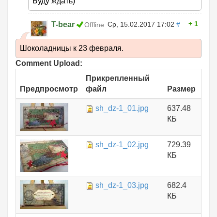
Буду ждать)
1
T-bear
Ср, 15.02.2017 17:02
#
Offline
Шоколадницы к 23 февраля.
Comment Upload:
Прикрепленный
Предпросмотр
файл
Размер
sh_dz-1_01.jpg
637.48
КБ
sh_dz-1_02.jpg
729.39
КБ
sh_dz-1_03.jpg
682.4
КБ