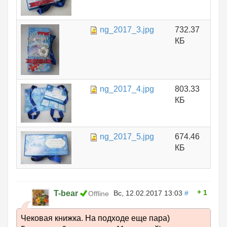
ng_2017_3.jpg
732.37
КБ
ng_2017_4.jpg
803.33
КБ
ng_2017_5.jpg
674.46
КБ
1
T-bear
Вс, 12.02.2017 13:03
#
Offline
Чековая книжка. На подходе еще пара)