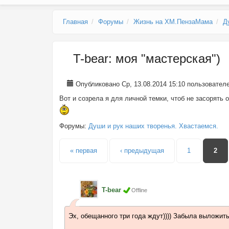
Главное меню
Главная
Форумы
Жизнь на ХМ.ПензаМама
Д
T-bear: моя "мастерская")
Опубликовано Ср, 13.08.2014 15:10 пользовате
Вот и созрела я для личной темки, чтоб не засорять
Форумы:
Души и рук наших творенья. Хвастаемся.
Страницы
« первая
‹ предыдущая
1
2
T-bear
Offline
Эх, обещанного три года ждут)))) Забыла выложит