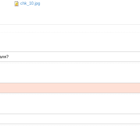
chk_10.jpg
аля?