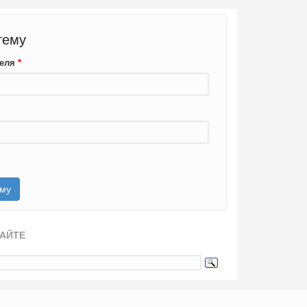
тему
теля
*
САЙТЕ