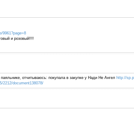
de/9961?page=8
вый и розовый!!!!
 паяльнике, отчитываюсь: покупала в закупке у Нади Не Ангел
http://sp
435/2212/document138078/