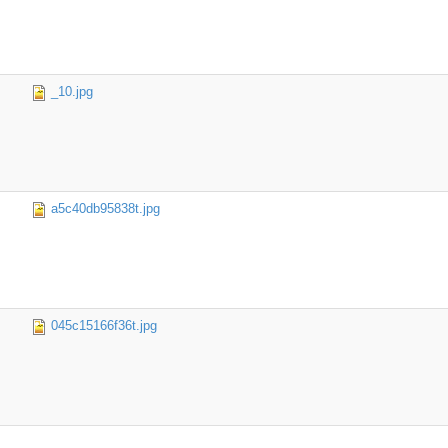
_10.jpg
a5c40db95838t.jpg
045c15166f36t.jpg