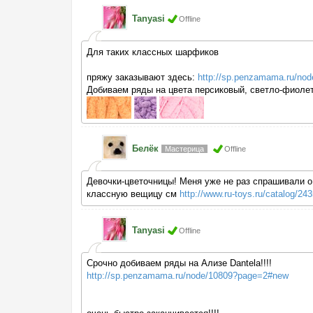
Tanyasi
Offline
Для таких классных шарфиков
пряжу заказывают здесь:
http://sp.penzamama.ru/no
Добиваем ряды на цвета персиковый, светло-фиолето
Белёк
Мастерица
Offline
Девочки-цветочницы! Меня уже не раз спрашивали о
классную вещицу см
http://www.ru-toys.ru/catalog/2
Tanyasi
Offline
Срочно добиваем ряды на Ализе Dantela!!!!
http://sp.penzamama.ru/node/10809?page=2#new