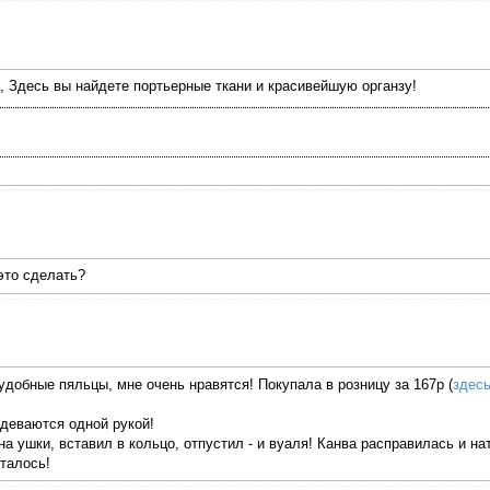
, Здесь вы найдете портьерные ткани и красивейшую органзу!
 это сделать?
обные пяльцы, мне очень нравятся! Покупала в розницу за 167р (
здес
деваются одной рукой!
а ушки, вставил в кольцо, отпустил - и вуаля! Канва расправилась и на
талось!