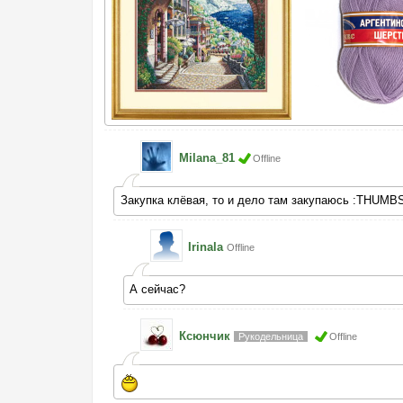
Milana_81
Offline
Закупка клёвая, то и дело там закупаюсь :THUMB
Irinala
Offline
А сейчас?
Ксюнчик
Рукодельница
Offline