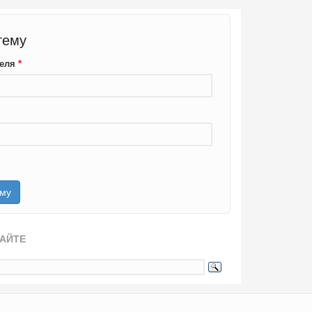
тему
теля
*
САЙТЕ