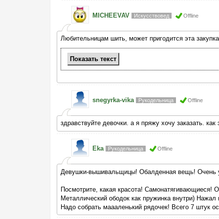
MICHEEVAV
Искусствовед
Offline
Любительницам шить, может пригодится эта закупка
Показать
текст
snegyrka-vika
Рукодельница
Offline
здравствуйте девочки. а я пряжу хочу заказать. как
Eka
Рукодельница
Offline
Девушки-вышивальщицы! Обалденная вещь! Очень уд
Посмотрите, какая красота! Самонатягивающиеся! О
Металлический ободок как пружинка внутри) Нажал н
Надо собрать маааленький рядочек! Всего 7 штук ос