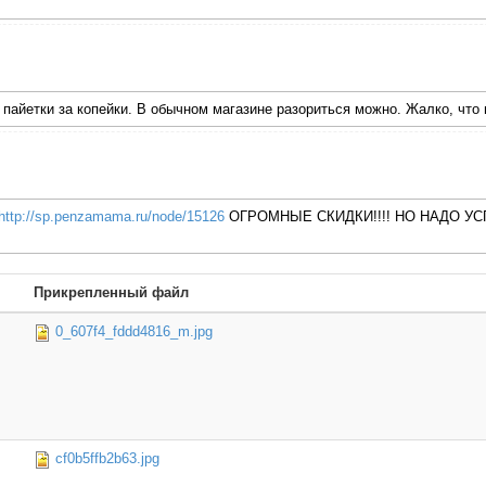
и пайетки за копейки. В обычном магазине разориться можно. Жалко, что
http://sp.penzamama.ru/node/15126
ОГРОМНЫЕ СКИДКИ!!!! НО НАДО УСП
Прикрепленный файл
0_607f4_fddd4816_m.jpg
cf0b5ffb2b63.jpg