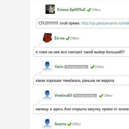
Елена БрЮЛьЕ
Offline
СП-2!!!!!!!!!! этой пряжи:
http://sp.penzamama.ru/nod
Ек-на
Offline
я тоже на нее все смотрю! такой выбор большой!!!
Yaris
Рукодельница
Offline
какая хорошая тема!жаль раньше не видела
Vredina83
Рукодельница
Offline
напишу и здесь Аня открыла закупку пряжи от ализе, 
Анютa
Offline