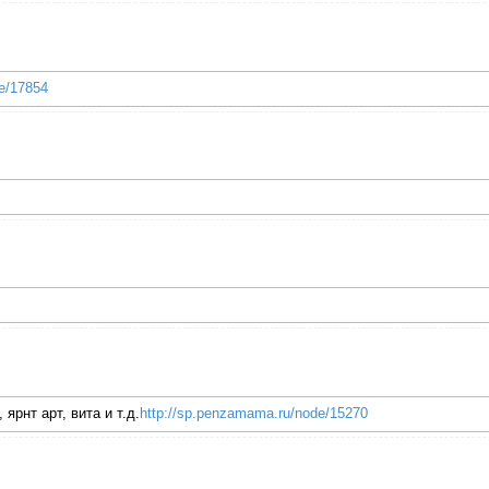
e/17854
ярнт арт, вита и т.д.
http://sp.penzamama.ru/node/15270