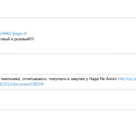
de/9961?page=8
вый и розовый!!!!
 паяльнике, отчитываюсь: покупала в закупке у Нади Не Ангел
http://sp
435/2212/document138078/