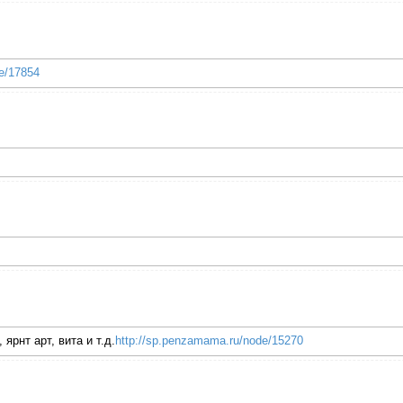
e/17854
ярнт арт, вита и т.д.
http://sp.penzamama.ru/node/15270