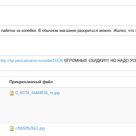
и пайетки за копейки. В обычном магазине разориться можно. Жалко, что
http://sp.penzamama.ru/node/15126
ОГРОМНЫЕ СКИДКИ!!!! НО НАДО УСП
Прикрепленный файл
0_607f4_fddd4816_m.jpg
cf0b5ffb2b63.jpg