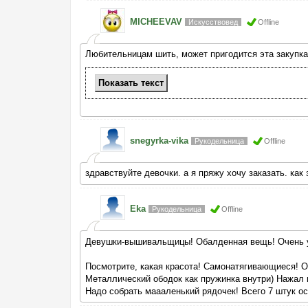
MICHEEVAV
Искусствовед
Offline
Любительницам шить, может пригодится эта закупка
Показать
текст
snegyrka-vika
Рукодельница
Offline
здравствуйте девочки. а я пряжу хочу заказать. как
Eka
Рукодельница
Offline
Девушки-вышивальщицы! Обалденная вещь! Очень уд
Посмотрите, какая красота! Самонатягивающиеся! О
Металлический ободок как пружинка внутри) Нажал н
Надо собрать маааленький рядочек! Всего 7 штук ос