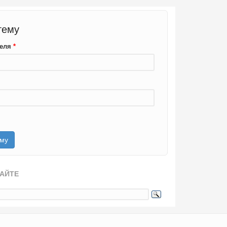
тему
теля
*
САЙТЕ