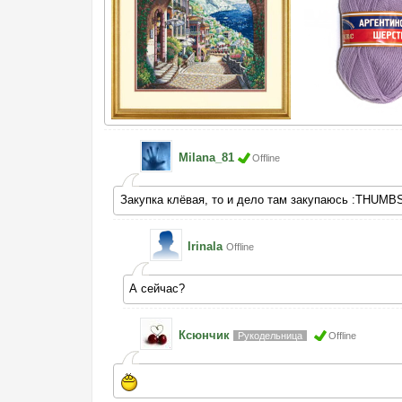
Milana_81
Offline
Закупка клёвая, то и дело там закупаюсь :THUMB
Irinala
Offline
А сейчас?
Ксюнчик
Рукодельница
Offline