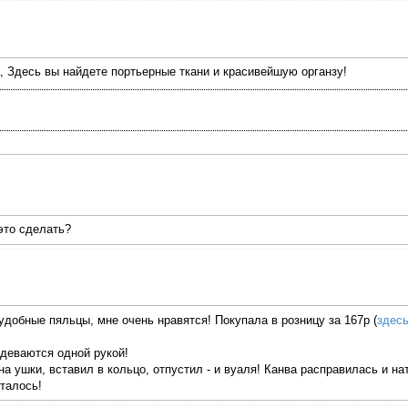
, Здесь вы найдете портьерные ткани и красивейшую органзу!
 это сделать?
обные пяльцы, мне очень нравятся! Покупала в розницу за 167р (
здес
деваются одной рукой!
а ушки, вставил в кольцо, отпустил - и вуаля! Канва расправилась и на
талось!