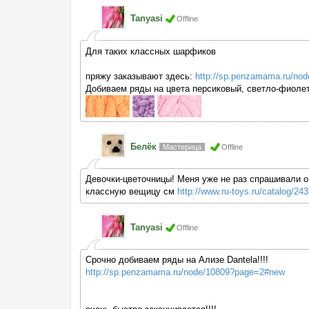
Tanyasi
Offline
Для таких классных шарфиков
пряжу заказывают здесь:
http://sp.penzamama.ru/no
Добиваем ряды на цвета персиковый, светло-фиолето
Белёк
Мастерица
Offline
Девочки-цветочницы! Меня уже не раз спрашивали о
классную вещицу см
http://www.ru-toys.ru/catalog/2
Tanyasi
Offline
Срочно добиваем ряды на Ализе Dantela!!!!
http://sp.penzamama.ru/node/10809?page=2#new