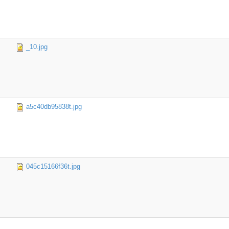
_10.jpg
a5c40db95838t.jpg
045c15166f36t.jpg