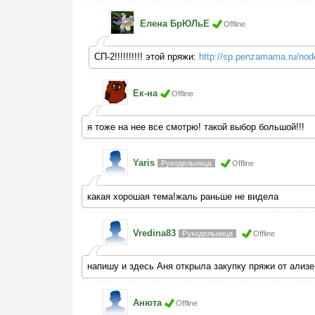
Елена БрЮЛьЕ
Offline
СП-2!!!!!!!!!! этой пряжи:
http://sp.penzamama.ru/nod
Ек-на
Offline
я тоже на нее все смотрю! такой выбор большой!!!
Yaris
Рукодельница
Offline
какая хорошая тема!жаль раньше не видела
Vredina83
Рукодельница
Offline
напишу и здесь Аня открыла закупку пряжи от ализе, 
Анютa
Offline