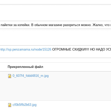
и пайетки за копейки. В обычном магазине разориться можно. Жалко, что
http://sp.penzamama.ru/node/15126
ОГРОМНЫЕ СКИДКИ!!!! НО НАДО УСП
Прикрепленный файл
0_607f4_fddd4816_m.jpg
cf0b5ffb2b63.jpg