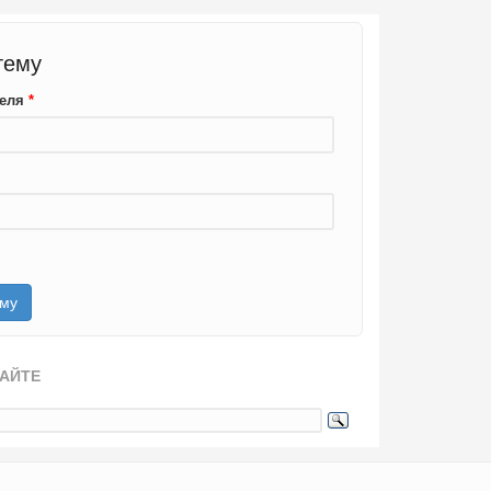
тему
теля
*
САЙТЕ