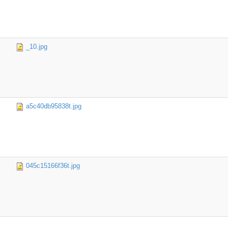
_10.jpg
a5c40db95838t.jpg
045c15166f36t.jpg