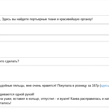
, Здесь вы найдете портьерные ткани и красивейшую органзу!
 это сделать?
обные пяльцы, мне очень нравятся! Покупала в розницу за 167р (
здес
деваются одной рукой!
а ушки, вставил в кольцо, отпустил - и вуаля! Канва расправилась и на
талось!