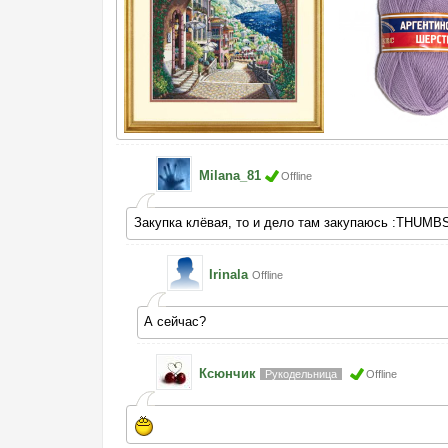
Milana_81
Offline
Закупка клёвая, то и дело там закупаюсь :THUMB
Irinala
Offline
А сейчас?
Ксюнчик
Рукодельница
Offline