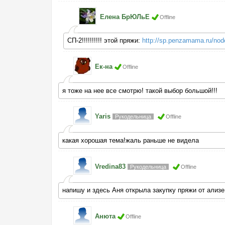
Елена БрЮЛьЕ
Offline
СП-2!!!!!!!!!! этой пряжи:
http://sp.penzamama.ru/nod
Ек-на
Offline
я тоже на нее все смотрю! такой выбор большой!!!
Yaris
Рукодельница
Offline
какая хорошая тема!жаль раньше не видела
Vredina83
Рукодельница
Offline
напишу и здесь Аня открыла закупку пряжи от ализе, 
Анютa
Offline