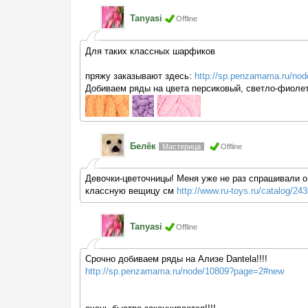
Tanyasi
Offline
Для таких классных шарфиков
пряжу заказывают здесь:
http://sp.penzamama.ru/no
Добиваем ряды на цвета персиковый, светло-фиолето
Белёк
Мастерица
Offline
Девочки-цветочницы! Меня уже не раз спрашивали о
классную вещицу см
http://www.ru-toys.ru/catalog/2
Tanyasi
Offline
Срочно добиваем ряды на Ализе Dantela!!!!
http://sp.penzamama.ru/node/10809?page=2#new