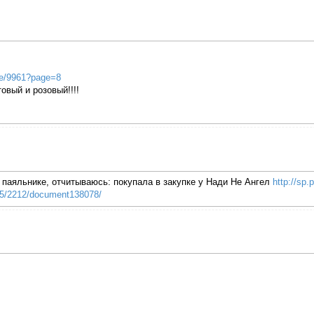
de/9961?page=8
вый и розовый!!!!
 паяльнике, отчитываюсь: покупала в закупке у Нади Не Ангел
http://sp
435/2212/document138078/