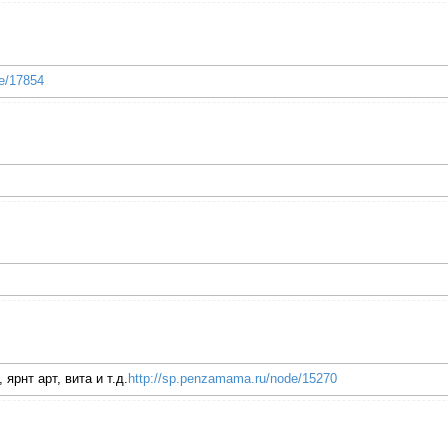
e/17854
ярнт арт, вита и т.д.
http://sp.penzamama.ru/node/15270