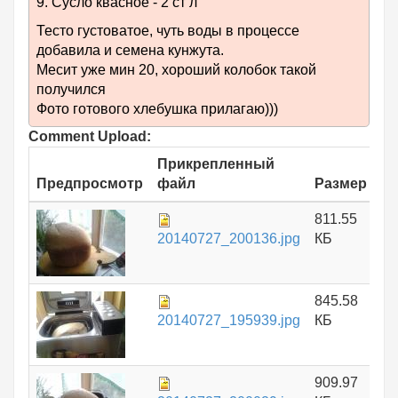
9. Сусло квасное - 2 ст л
Тесто густоватое, чуть воды в процессе
добавила и семена кунжута.
Месит уже мин 20, хороший колобок такой
получился
Фото готового хлебушка прилагаю)))
Comment Upload:
Прикрепленный
Предпросмотр
файл
Размер
811.55
20140727_200136.jpg
КБ
845.58
20140727_195939.jpg
КБ
909.97