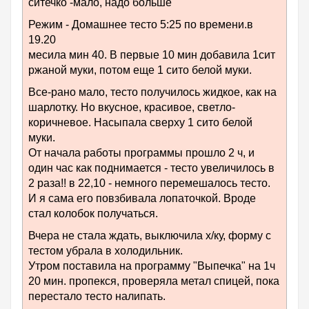
ситечко -мало, надо больше
Режим - Домашнее тесто 5:25 по времени.в
19.20
месила мин 40. В первые 10 мин добавила 1сит
ржаной муки, потом еще 1 сито белой муки.
Все-рано мало, тесто получилось жидкое, как на
шарлотку. Но вкусное, красивое, светло-
коричневое. Насыпала сверху 1 сито белой
муки.
От начала работы программы прошло 2 ч, и
один час как поднимается - тесто увеличилось в
2 раза!! в 22,10 - немного перемешалось тесто.
И я сама его повзбивала лопаточкой. Вроде
стал колобок получаться.
Вчера не стала ждать, выключила х/ку, форму с
тестом убрала в холодильник.
Утром поставила на программу "Выпечка" на 1ч
20 мин. пропекся, проверяла метал спицей, пока
перестало тесто налипать.