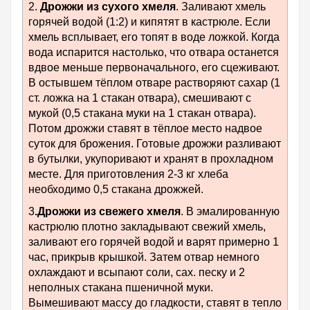
2.
Дрожжи из сухого хмеля
. Заливают хмель
горячей водой (1:2) и кипятят в кастрюле. Если
хмель всплывает, его топят в воде ложкой. Когда
вода испарится настолько, что отвара останется
вдвое меньше первоначального, его сцеживают.
В остывшем тёплом отваре растворяют сахар (1
ст. ложка на 1 стакан отвара), смешивают с
мукой (0,5 стакана муки на 1 стакан отвара).
Потом дрожжи ставят в тёплое место надвое
суток для брожения. Готовые дрожжи разливают
в бутылки, укупоривают и хранят в прохладном
месте. Для приготовления 2-3 кг хлеба
необходимо 0,5 стакана дрожжей.
3
.Дрожжи из свежего хмеля
. В эмалированную
кастрюлю плотно закладывают свежий хмель,
заливают его горячей водой и варят примерно 1
час, прикрыв крышкой. Затем отвар немного
охлаждают и всыпают соли, сах. песку и 2
неполных стакана пшеничной муки.
Вымешивают массу до гладкости, ставят в тепло