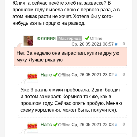
Юлия, а сейчас печёте хлеб на закваске? В
прошлом году вывела свою с первого раза, а в
этом никак расти не хочет. Хотела бы у кого-
нибудь взять порцию на развод.
юллиия
Мастерица
Offline
0
Ср, 26.05.2021 08:57
#
Нет. За неделю она вырастает, купите другую
муку. Лучше ржаную
0
Натс
Ср, 26.05.2021 23:02
#
Offline
Уже 3 разных муки пробовала, 2 дня бродит
и потом замирает. Кормила так же, как в
прошлом году. Сейчас опять пробую. Меняю
схему кормления, может быть, получится).
0
Натс
Ср, 26.05.2021 23:03
#
Offline