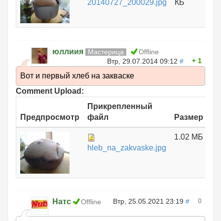
20140727_200029.jpg
КБ
юллиия
Мастерица
Offline
1
Втр, 29.07.2014 09:12
#
Вот и первый хлеб на закваске
Comment Upload:
Прикрепленный
Предпросмотр
файл
Размер
1.02 МБ
hleb_na_zakvaske.jpg
0
Натс
Втр, 25.05.2021 23:19
#
Offline