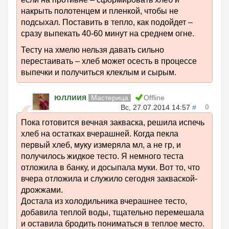
накрыть полотенцем и пленкой, чтобы не
подсыхал. Поставить в тепло, как подойдет –
сразу выпекать 40-60 минут на среднем огне.
Тесту на хмелю нельзя давать сильно
перестаивать – хлеб может осесть в процессе
выпечки и получиться клеклым и сырым.
юллиия
Мастерица
Offline
0
Вс, 27.07.2014 14:57
#
Пока готовится вечная закваска, решила испечь
хлеб на остатках вчерашней. Когда пекла
первый хлеб, муку измеряла мл, а не гр, и
получилось жидкое тесто. Я немного теста
отложила в банку, и досыпала муки. Вот то, что
вчера отложила и служило сегодня закваской-
дрожжами.
Достала из холодильника вчерашнее тесто,
добавила теплой воды, тщательно перемешала
и оставила бродить пониматься в теплое место.