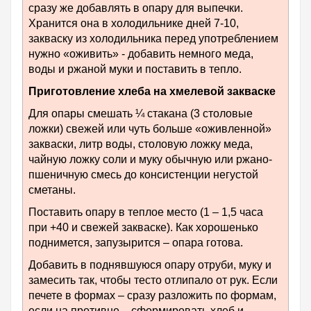
сразу же добавлять в опару для выпечки.
Хранится она в холодильнике дней 7-10,
закваску из холодильника перед употреблением
нужно «оживить» - добавить немного меда,
воды и ржаной муки и поставить в тепло.
Приготовление хлеба на хмелевой закваске
Для опары смешать ¼ стакана (3 столовые
ложки) свежей или чуть больше «оживленной»
закваски, литр воды, столовую ложку меда,
чайную ложку соли и муку обычную или ржано-
пшеничную смесь до консистенции негустой
сметаны.
Поставить опару в теплое место (1 – 1,5 часа
при +40 и свежей закваске). Как хорошенько
поднимется, запузырится – опара готова.
Добавить в поднявшуюся опару отруби, муку и
замесить так, чтобы тесто отлипало от рук. Если
печете в формах – сразу разложить по формам,
если на противне – сформировать хлеб и