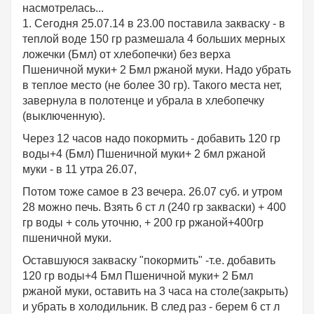
насмотрелась...
1. Сегодня 25.07.14 в 23.00 поставила закваску - в
теплой воде 150 гр размешала 4 больших мерных
ложечки (Бмл) от хлебопечки) без верха
Пшеничной муки+ 2 Бмл ржаной муки. Надо убрать
в теплое место (не более 30 гр). Такого места нет,
завернула в полотенце и убрала в хлебопечку
(выключенную).
Через 12 часов надо покормить - добавить 120 гр
воды+4 (Бмл) Пшеничной муки+ 2 бмл ржаной
муки - в 11 утра 26.07,
Потом тоже самое в 23 вечера. 26.07 суб. и утром
28 можно печь. Взять 6 ст л (240 гр закваски) + 400
гр воды + соль уточню, + 200 гр ржаной+400гр
пшеничной муки.
Оставшуюся закваску "покормить" -т.е. добавить
120 гр воды+4 Бмл Пшеничной муки+ 2 Бмл
ржаной муки, оставить на 3 часа на столе(закрыть)
и убрать в холодильник. В след раз - берем 6 ст л