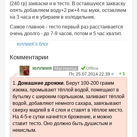
(240 гр) закваски и в тесто. В оставшуюся закваску
опять добавляем воду+2 рж+4 пш муки, оставляем
на 3 часа и в убираем в холодильник.
Самое главное - тесто первый раз расстаивается
очень доолго - до 7-9 часов, потом и 5 час хватит.
юллиия's блог
Комментарии
юллиия
Мастерица
Offline
1
Пт, 25.07.2014 22:39
#
1.
Домашние дрожжи
. Берут 100-200 грамм
изюма, промывают тёплой водой, помещают в
бутылку с широким горлышком, заливают тёплой
водой, добавляют немного сахара, завязывают
сверху марлей в 4 слоя и ставят в тёплое место.
На 4-5-е сутки начнётся брожение, и можно
ставит тесто. Оно должно быть душистым и
некислым.