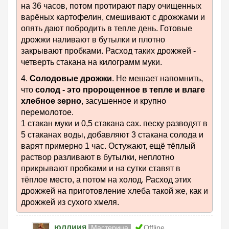
на 36 часов, потом протирают пару очищенных
варёных картофелин, смешивают с дрожжами и
опять дают побродить в тепле день. Готовые
дрожжи наливают в бутылки и плотно
закрывают пробками. Расход таких дрожжей -
четверть стакана на килограмм муки.
4.
Солодовые дрожжи
. Не мешает напомнить,
что
солод - это пророщенное в тепле и влаге
хлебное зерно
, засушенное и крупно
перемолотое.
1 стакан муки и 0,5 стакана сах. песку разводят в
5 стаканах воды, добавляют 3 стакана солода и
варят примерно 1 час. Остужают, ещё тёплый
раствор разливают в бутылки, неплотно
прикрывают пробками и на сутки ставят в
тёплое место, а потом на холод. Расход этих
дрожжей на приготовление хлеба такой же, как и
дрожжей из сухого хмеля.
юллиия
Мастерица
Offline