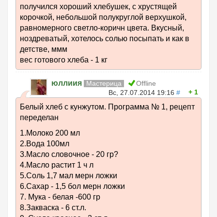
получился хороший хлебушек, с хрустящей
корочкой, небольшой полукруглой верхушкой,
равномерного светло-коричн цвета. Вкусный,
ноздреватый, хотелось солью посыпать и как в
детстве, ммм
вес готового хлеба - 1 кг
юллиия
Мастерица
Offline
1
Вс, 27.07.2014 19:16
#
Белый хлеб с кунжутом. Программа № 1, рецепт
переделан
1.Молоко 200 мл
2.Вода 100мл
3.Масло словочное - 20 гр?
4.Масло растит 1 ч л
5.Соль 1,7 мал мерн ложки
6.Сахар - 1,5 бол мерн ложки
7. Мука - белая -600 гр
8.Закваска - 6 ст.л.