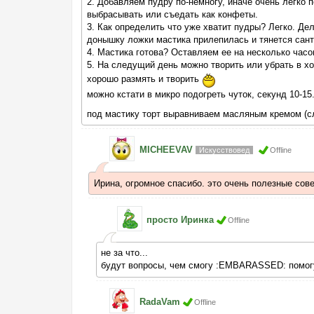
2. Добавляем пудру по-немногу, иначе очень легко п
выбрасывать или съедать как конфеты.
3. Как определить что уже хватит пудры? Легко. Де
донышку ложки мастика прилепилась и тянется санти
4. Мастика готова? Оставляем ее на несколько часов
5. На следущий день можно творить или убрать в хо
хорошо размять и творить
можно кстати в микро подогреть чуток, секунд 10-15
под мастику торт выравниваем масляным кремом (с
MICHEEVAV
Искусствовед
Offline
Ирина, огромное спасибо. это очень полезные сов
просто Иринка
Offline
не за что...
будут вопросы, чем смогу :EMBARASSED: помог
RadaVam
Offline