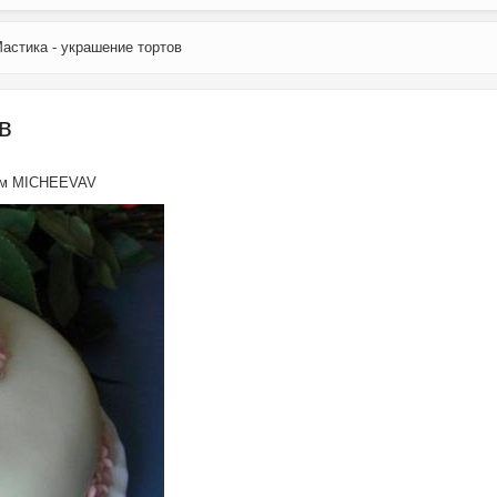
астика - украшение тортов
в
ем
MICHEEVAV