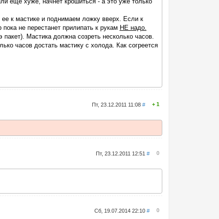
ли еще хуже, начнет крошиться - а это уже только
 ее к мастике и поднимаем ложку вверх. Если к
р пока не перестанет прилипать к рукам
НЕ надо.
э пакет). Мастика должна созреть несколько часов.
лько часов достать мастику с холода. Как согреется
1
Пт, 23.12.2011 11:08
#
0
Пт, 23.12.2011 12:51
#
0
Сб, 19.07.2014 22:10
#