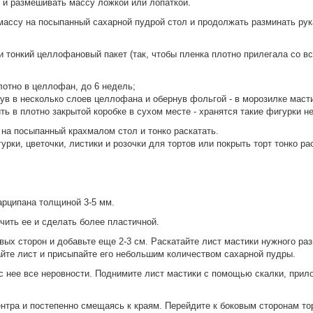
 и размешивать массу ложкой или лопаткой.
ассу на посыпанный сахарной пудрой стол и продолжать разминать рука
тонкий целлофановый пакет (так, чтобы пленка плотно прилегала со все
лотно в целлофан, до 6 недель;
ув в несколько слоев целлофана и обернув фольгой - в морозилке маст
ь в плотно закрытой коробке в сухом месте - хранятся такие фигурки н
 на посыпанный крахмалом стол и тонко раскатать.
рки, цветочки, листики и розочки для тортов или покрыть торт тонко ра
арципана толщиной 3-5 мм.
чить ее и сделать более пластичной.
овых сторон и добавьте еще 2-3 см. Раскатайте лист мастики нужного ра
айте лист и присыпайте его небольшим количеством сахарной пудры.
с нее все неровности. Поднимите лист мастики с помощью скалки, прилож
ентра и постепенно смещаясь к краям. Перейдите к боковым сторонам тор