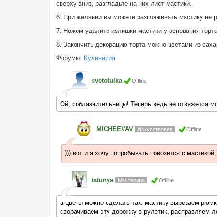
сверху вниз, разгладьте на них лист мастики.
6. При желании вы можете разглаживать мастику не 
7. Ножом удалите излишки мастики у основания торт
8. Закончить декорацию торта можно цветами из саха
Форумы:
Кулинария
svetotulka
Offline
Ой, соблазнительницы! Теперь ведь не отвяжется м
MICHEEVAV
Искусствовед
Offline
))) вот и я хочу попробывать повозится с мастико
tatunya
Мастерица
Offline
а цветы можно сделать так: мастику вырезаем рюмк
сворачиваем эту дорожку в рулетик, расправляем ле