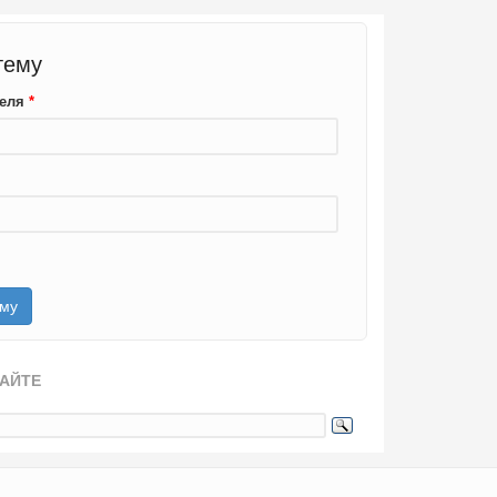
тему
теля
*
САЙТЕ