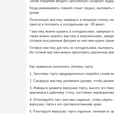
Затем порциями вводить просеянную сахарную пудру
Когда размешивать ложкой станет трудно, выложить м
рукам.
Полученную мастику завернуть в пищевую пленку или 
пакета) и положить в холодильник на ~30 минут.
* мастику можно хранить в холодильнике, завернув п
также можно хранить мастику в морозильнике, заверн
готовые высушенные фигурки из мастики нужно хранит
Готовую мастику достать из холодильника, выложить
Из готовой мастики можно приготовить различные фигу
Как правильно выполнить обтяжку торта:
1. Заготовку торта предварительно покройте слоем м
2. Сахарную мастику разомните руками, чтобы размяг
3. Измерьте диаметр верхушки торта, высоту его бок
прилипала к рабочему столу, постоянно переворачив
4. Отполируйте лист мастики ладонью, чтобы убрать 
верхушку торта к его противоположному краю.
5. Разгладьте верхушку торта ладонью, начиная от ц