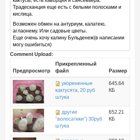
кактусы, есть хаворция и сансевьера.
Традесканция еще есть с белыми полосками и
кислица.
Возможен обмен на антуриум, калатею,
аглаонему. Или садовые цветы.
Еще очень хочу калину Бульденеж(в написании
могу ошибиться)
Comment Upload:
Прикрепленный
Предпросмотр
файл
Размер
укорененные
645.64
кактусята, 20 руб
КБ
штука
другие
652.21
"волосатики") 30руб
КБ
штука