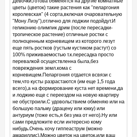
Девочки,готова обменятся на другие комнатные
цветы (цветок) такие растения как "пеларгония
королевская" (4 сорта,включая очаровательную
"Мону Лизу"),отлично для лоджии подойдут.И
геликонию олимпик дрим (после пересадки-
тропическое растение) отличные ростки с
полноценным корневищем из которого лезут
еще пять ростков (густым кустиком растут) со
100% приживаемостью т.к.пересадка просто
перевалкой осуществленна была,без
повреждения земл.кома с
корневищем.Пеларгония отдается всвязи с
тем,что кусты разрастаются (им еще 1,5 года
всего),а на формирование куста нет времени,да
и лоджию еще с переездом на новую квартиру
не обустроили.С удовольствием обменяю или на
большую пальму (драцену или юкку) или
антуриум (тоже есть,я без ума от него).Ну или
сами предложите если интересно кому
нибудь.Очень хочу гиппеаструм (можно
амариллис).Можно цветок на цветок,или ваш