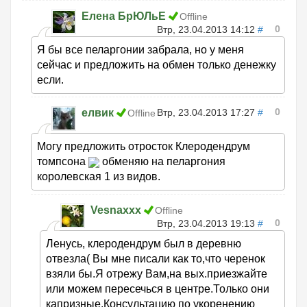
Елена БрЮЛьЕ
Offline
0
Втр, 23.04.2013 14:12
#
Я бы все пеларгонии забрала, но у меня
сейчас и предложить на обмен только денежку
если.
0
елвик
Втр, 23.04.2013 17:27
#
Offline
Могу предложить отросток Клеродендрум
томпсона
обменяю на пеларгония
королевская 1 из видов.
Vesnaxxx
Offline
0
Втр, 23.04.2013 19:13
#
Ленусь, клеродендрум был в деревню
отвезла( Вы мне писали как то,что черенок
взяли бы.Я отрежу Вам,на вых.приезжайте
или можем пересечься в центре.Только они
капризные.Консультацию по укоренению