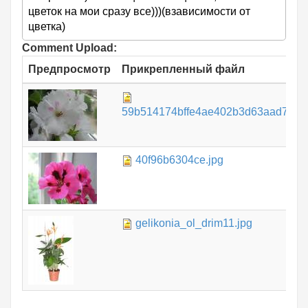
цветок на мои сразу все)))(взависимости от
цветка)
Comment Upload:
Предпросмотр
Прикрепленный файл
59b514174bffe4ae402b3d63aad79fe
40f96b6304ce.jpg
gelikonia_ol_drim11.jpg