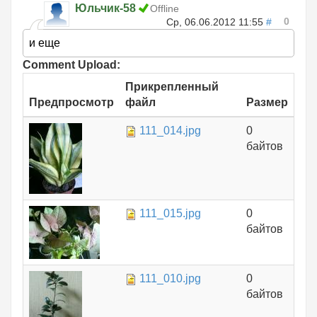
Юльчик-58
Offline
0
Ср, 06.06.2012 11:55
#
и еще
Comment Upload:
Прикрепленный
Предпросмотр
файл
Размер
111_014.jpg
0
байтов
111_015.jpg
0
байтов
111_010.jpg
0
байтов