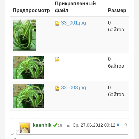
Прикрепленный
Предпросмотр
файл
Размер
33_001.jpg
0
байтов
0
байтов
33_003.jpg
0
байтов
0
ksanhik
Ср, 27.06.2012 09:12
#
Offline