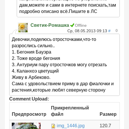
дам,можете и сами в интернете поискать,там
подробно описано всё.Пишите в ЛС
Светик-Ромашка
Offline
0
Ср, 08.05.2013 09:13
#
Девочки,поделюсь отросточками,что-то
разрослись сильно..
1. Бегония Бауэра
2. Тоже вроде бегония
3. Антуриум пару отросточков могу отрезать
4. Каланхоэ цветущий
Живу в Арбеково.
Сама с удовольствием приму в дар фиалочки и
растения,которые любят северную сторону
Comment Upload:
Прикрепленный
Предпросмотр
файл
Размер
img_1446.jpg
120.7