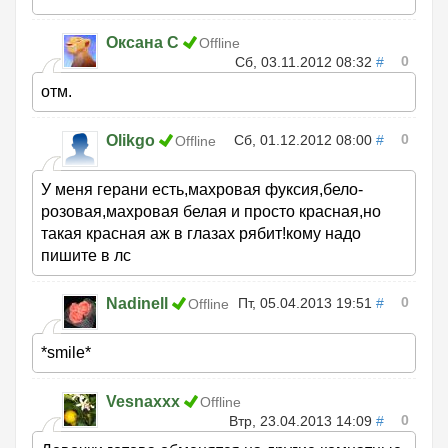
Оксана С
Offline
0
Сб, 03.11.2012 08:32
#
отм.
0
Olikgo
Сб, 01.12.2012 08:00
#
Offline
У меня герани есть,махровая фуксия,бело-
розовая,махровая белая и просто красная,но
такая красная аж в глазах рябит!кому надо
пишите в лс
0
Nadinell
Пт, 05.04.2013 19:51
#
Offline
*smile*
Vesnaxxx
Offline
0
Втр, 23.04.2013 14:09
#