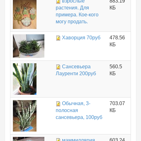
взрослые
883.19
растения. Для
КБ
примера. Кое-кого
могу продать.
Хаворция 70руб
478.56
КБ
Сансевьера
560.5
Лауренти 200руб
КБ
Обычная, 3-
703.07
полосная
КБ
сансевьера, 100руб
маммиллярия
603.24