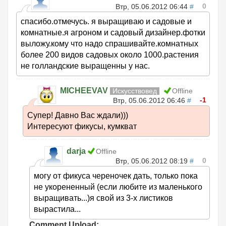
0
Втр, 05.06.2012 06:44
#
спасибо.отмечусь. я выращиваю и садовые и
комнатные.я агроном и садовый дизайнер.фотки
выложу.кому что надо спрашивайте.комнатных
более 200 видов садовых около 1000.растения
не голландские выращенны у нас.
MICHEEVAV
Искусствовед
Offline
-1
Втр, 05.06.2012 06:46
#
Супер! Давно Вас ждали)))
Интересуют фикусы, кумкват
darja
Offline
0
Втр, 05.06.2012 08:19
#
могу от фикуса череночек дать, только пока
не укорененный (если любите из маленького
выращивать...)я свой из 3-х листиков
вырастила...
Comment Upload: