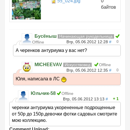
55_024.jpg
0
байтов
Бусёныш
Начинающая рукодельница
0
Втр, 05.06.2012 12:28
#
Offline
А черенков антуриума у вас нет?
MICHEEVAV
Искусствовед
Offline
0
Втр, 05.06.2012 12:35
#
Юля, написала в ЛС
Юльчик-58
Offline
1
Втр, 05.06.2012 13:13
#
черенки антуриума укорененные подрощенные
от 50р до 150р.девочки фотки садовых смотрите
мою коллекцию.
Comment Upload: