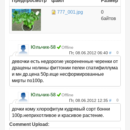
Предпросмотр
файл
Размер
777_001.jpg
0
байтов
Юльчик-58
Offline
0
Пт, 08.06.2012 06:40
#
девочки есть недорогие укорененные черенки от
драцены нолины фиттонии пелеи спатифиллума
и мн др.цена 50р.еще несформированные
мирты по100р.
Юльчик-58
Offline
0
Пт, 08.06.2012 12:35
#
дочки кому хлорофитум кудрявый сорт бонни
100р.неприхотливое и красивое растение.
Comment Upload: