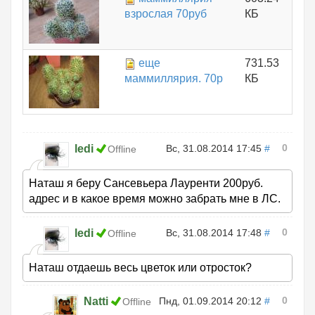
взрослая 70руб
КБ
еще
731.53
маммиллярия. 70р
КБ
0
ledi
Вс, 31.08.2014 17:45
#
Offline
Наташ я беру Сансевьера Лауренти 200руб.
адрес и в какое время можно забрать мне в ЛС.
0
ledi
Вс, 31.08.2014 17:48
#
Offline
Наташ отдаешь весь цветок или отросток?
0
Natti
Пнд, 01.09.2014 20:12
#
Offline