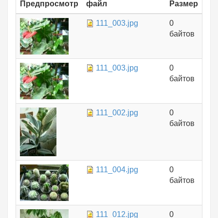
Предпросмотр
файл
Размер
111_003.jpg
0
байтов
111_003.jpg
0
байтов
111_002.jpg
0
байтов
111_004.jpg
0
байтов
111_012.jpg
0