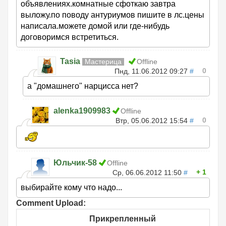
объявлениях.комнатные сфоткаю завтра
выложу.по поводу антуриумов пишите в лс.цены
написала.можете домой или где-нибудь
договоримся встретиться.
Tasia
Мастерица
Offline
0
Пнд, 11.06.2012 09:27
#
а "домашнего" нарцисса нет?
alenka1909983
Offline
0
Втр, 05.06.2012 15:54
#
Юльчик-58
Offline
1
Ср, 06.06.2012 11:50
#
выбирайте кому что надо...
Comment Upload:
Прикрепленный