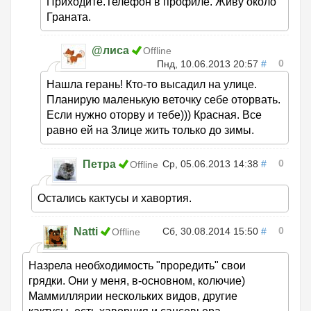
Приходите.Телефон в профиле. Живу около
Граната.
@лиса
Offline
0
Пнд, 10.06.2013 20:57
#
Нашла герань! Кто-то высадил на улице.
Планирую маленькую веточку себе оторвать.
Если нужно оторву и тебе))) Красная. Все
равно ей на 3лице жить только до зимы.
0
Петра
Ср, 05.06.2013 14:38
#
Offline
Остались кактусы и хавортия.
0
Natti
Сб, 30.08.2014 15:50
#
Offline
Назрела необходимость "проредить" свои
грядки. Они у меня, в-основном, колючие)
Маммиллярии нескольких видов, другие