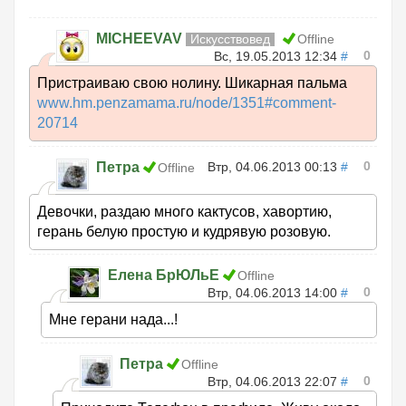
MICHEEVAV
Искусствовед
Offline
0
Вс, 19.05.2013 12:34
#
Пристраиваю свою нолину. Шикарная пальма
www.hm.penzamama.ru/node/1351#comment-
20714
0
Петра
Втр, 04.06.2013 00:13
#
Offline
Девочки, раздаю много кактусов, хавортию,
герань белую простую и кудрявую розовую.
Елена БрЮЛьЕ
Offline
0
Втр, 04.06.2013 14:00
#
Мне герани нада...!
Петра
Offline
0
Втр, 04.06.2013 22:07
#