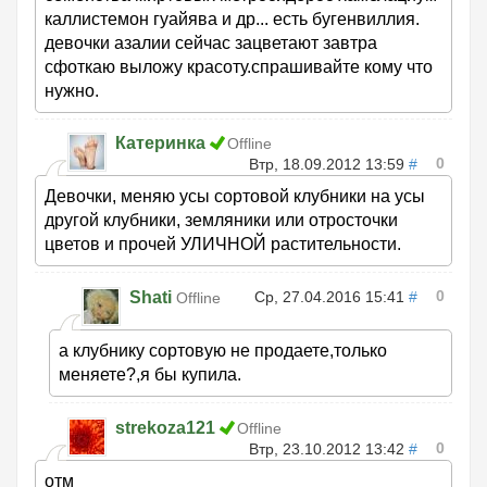
каллистемон гуайява и др... есть бугенвиллия.
девочки азалии сейчас зацветают завтра
сфоткаю выложу красоту.спрашивайте кому что
нужно.
Катеринка
Offline
0
Втр, 18.09.2012 13:59
#
Девочки, меняю усы сортовой клубники на усы
другой клубники, земляники или отросточки
цветов и прочей УЛИЧНОЙ растительности.
0
Shati
Ср, 27.04.2016 15:41
#
Offline
а клубнику сортовую не продаете,только
меняете?,я бы купила.
strekoza121
Offline
0
Втр, 23.10.2012 13:42
#
отм