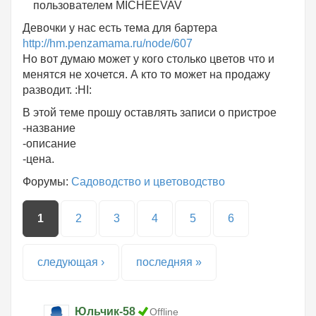
пользователем
MICHEEVAV
Девочки у нас есть тема для бартера
http://hm.penzamama.ru/node/607
Но вот думаю может у кого столько цветов что и
менятся не хочется. А кто то может на продажу
разводит. :HI:
В этой теме прошу оставлять записи о пристрое
-название
-описание
-цена.
Форумы:
Садоводство и цветоводство
Страницы
1
2
3
4
5
6
следующая ›
последняя »
Юльчик-58
Offline