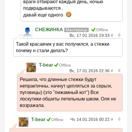
враги отбирают каждый день, ночью
подкрадываются .
давай еще одного
СНЕЖИНКА
Мастерица
Offline
0
Вс, 17.01.2016 19:33
#
Такой красавчик у вас получился, а стежки
почему н стали делать?
T-bear
Offline
0
Вс, 17.01.2016 22:36
#
Решила, что длинные стежки будут
непрактичны, начнут цепляться за серьги,
пуговицы) (это "пижамный кот") Все
лоскутики обшиты петельным швом. Оля не
возражала.
0
T-bear
Чт, 14.01.2016 00:22
#
Offline