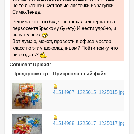
не то яблочки). Фетровые листочки из закупки
Сима-Ленда.
Решила, что это будет неплохая альтернатива
первосентябрьскому букету) И нести удобно, и
не как у всех
Вот думаю, может, провести в офисе мастер-
класс по этим шоколадницам? Пойти темку, что
ли создать?
Comment Upload:
Предпросмотр
Прикрепленный файл
Р
1
41514987_1225015_1225015.jpg
7
41514988_1225017_1225017.jpg
К