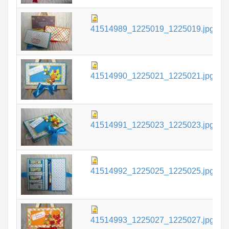
6
41514989_1225019_1225019.jpg
К
6
41514990_1225021_1225021.jpg
К
6
41514991_1225023_1225023.jpg
К
6
41514992_1225025_1225025.jpg
К
6
41514993_1225027_1225027.jpg
К