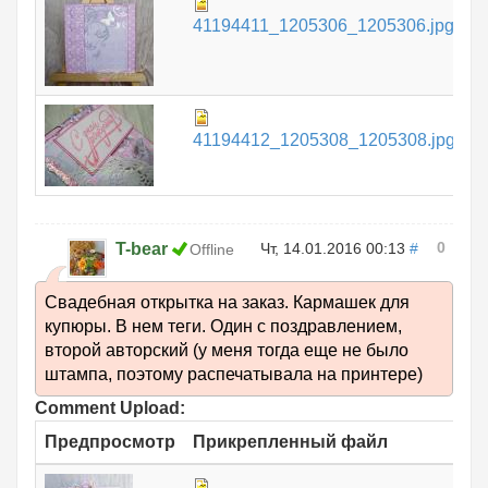
9
41194411_1205306_1205306.jpg
К
5
41194412_1205308_1205308.jpg
К
0
T-bear
Чт, 14.01.2016 00:13
#
Offline
Свадебная открытка на заказ. Кармашек для
купюры. В нем теги. Один с поздравлением,
второй авторский (у меня тогда еще не было
штампа, поэтому распечатывала на принтере)
Comment Upload:
Предпросмотр
Прикрепленный файл
Р
8