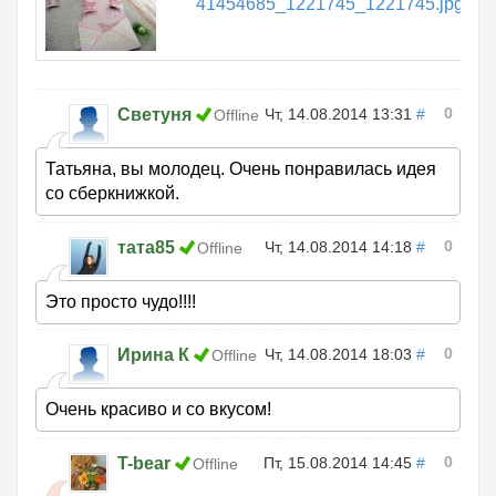
41454685_1221745_1221745.jpg
К
0
Светуня
Чт, 14.08.2014 13:31
#
Offline
Татьяна, вы молодец. Очень понравилась идея
со сберкнижкой.
0
тата85
Чт, 14.08.2014 14:18
#
Offline
Это просто чудо!!!!
0
Ирина К
Чт, 14.08.2014 18:03
#
Offline
Очень красиво и со вкусом!
0
T-bear
Пт, 15.08.2014 14:45
#
Offline