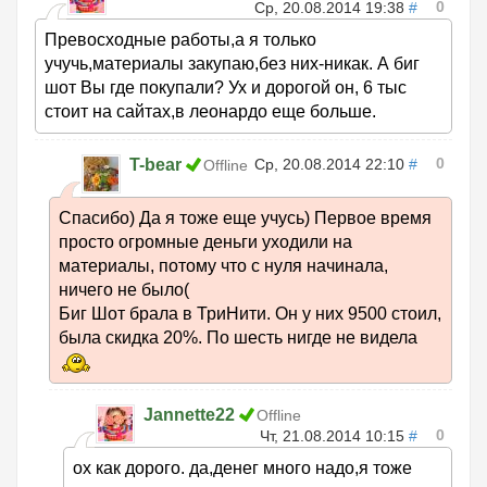
0
Ср, 20.08.2014 19:38
#
Превосходные работы,а я только
учучь,материалы закупаю,без них-никак. А биг
шот Вы где покупали? Ух и дорогой он, 6 тыс
стоит на сайтах,в леонардо еще больше.
0
T-bear
Ср, 20.08.2014 22:10
#
Offline
Спасибо) Да я тоже еще учусь) Первое время
просто огромные деньги уходили на
материалы, потому что с нуля начинала,
ничего не было(
Биг Шот брала в ТриНити. Он у них 9500 стоил,
была скидка 20%. По шесть нигде не видела
Jannette22
Offline
0
Чт, 21.08.2014 10:15
#
ox как дорого. да,денег много надо,я тоже