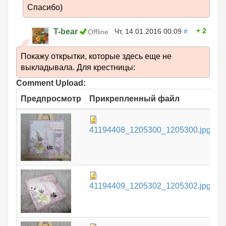
Спасибо)
2
T-bear
Чт, 14.01.2016 00:09
#
Offline
Покажу открытки, которые здесь еще не
выкладывала. Для крестницы:
Comment Upload:
Предпросмотр
Прикрепленный файл
Р
9
41194408_1205300_1205300.jpg
К
1
41194409_1205302_1205302.jpg