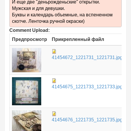
И еще две "деньрожденьские" открытки.
Мужская и для девушки.
Буквы и календарь объемные, на вспененном
скотче. Ленточка ручной окраски)
Comment Upload:
Предпросмотр
Прикрепленный файл
Р
8
41454672_1221731_1221731.jpg
К
8
41454675_1221733_1221733.jpg
К
7
41454676_1221735_1221735.jpg
К