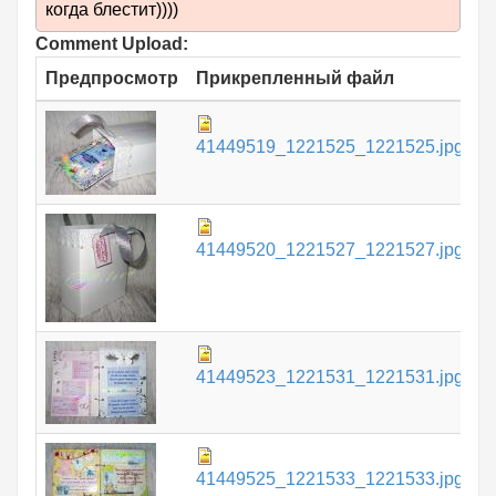
когда блестит))))
Comment Upload:
Предпросмотр
Прикрепленный файл
Р
8
41449519_1221525_1221525.jpg
К
6
41449520_1221527_1221527.jpg
К
7
41449523_1221531_1221531.jpg
К
7
41449525_1221533_1221533.jpg
К