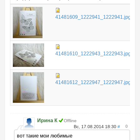
8
41481609_1222941_1222941.jpg
К
5
41481610_1222943_1222943.jpg
К
7
41481612_1222947_1222947.jpg
К
Ирина К
Offline
0
Вс, 17.08.2014 18:30
#
вот такие мои любимые