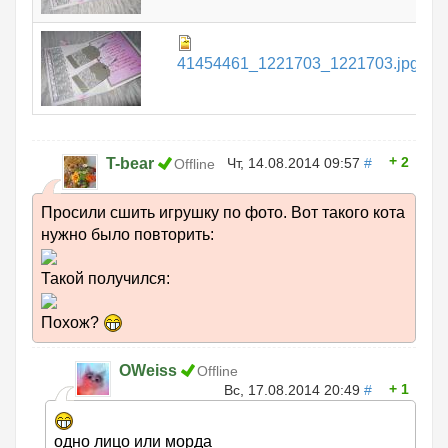
8
41454461_1221703_1221703.jpg
К
2
T-bear
Чт, 14.08.2014 09:57
#
Offline
Просили сшить игрушку по фото. Вот такого кота
нужно было повторить:
Такой получился:
Похож?
OWeiss
Offline
1
Вс, 17.08.2014 20:49
#
одно лицо или морда