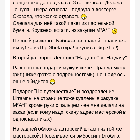
я еще никогда не делала. Эта - первая. Делала
"с нуля". Вчера отнесла - подруга в восторге.
Сказала, что жалко отдавать
Сделала для неё такой пакет из пастельной
бумаги. Кружево, кстати, из закупки М*А*Г
Первый разворот. Бабочка на правой странице -
вырубка из Big Shota (ура! я купила Big Shot!).
Второй разворот. Денежки "На деток" и "На дачу"
Разворот на подарки мужу и жене. Правда мужу
фиг (ниже фотка с подробностями), но, надеюсь,
он не обидится
Подарок "На путешествие" и поздравление.
Штампы на странице тоже куплены в закупке
М*А*Г, кроме руки с пальцем - её мне делали на
заказ (если кому надо, скину адрес мастерской в
одноклассниках).
На задней обложке авторский штамп из той же
мастерской. Переливается эмбоссинг (люблю,