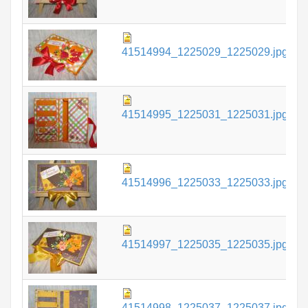
6
41514994_1225029_1225029.jpg
К
6
41514995_1225031_1225031.jpg
К
6
41514996_1225033_1225033.jpg
К
7
41514997_1225035_1225035.jpg
К
6
41514998_1225037_1225037.jpg
К