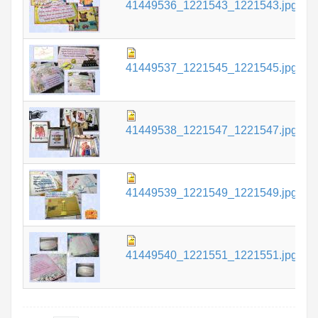
41449536_1221543_1221543.jpg
К
8
41449537_1221545_1221545.jpg
К
8
41449538_1221547_1221547.jpg
К
8
41449539_1221549_1221549.jpg
К
7
41449540_1221551_1221551.jpg
К