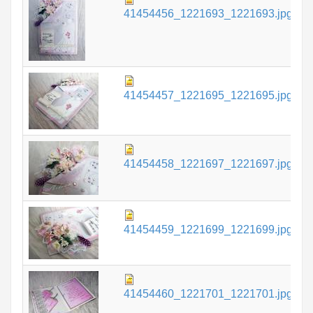
41454456_1221693_1221693.jpg
К
8
41454457_1221695_1221695.jpg
К
7
41454458_1221697_1221697.jpg
К
7
41454459_1221699_1221699.jpg
К
8
41454460_1221701_1221701.jpg
К