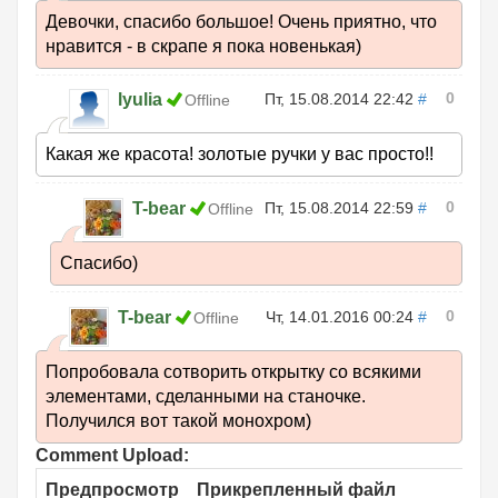
Девочки, спасибо большое! Очень приятно, что
нравится - в скрапе я пока новенькая)
0
lyulia
Пт, 15.08.2014 22:42
#
Offline
Какая же красота! золотые ручки у вас просто!!
0
T-bear
Пт, 15.08.2014 22:59
#
Offline
Спасибо)
0
T-bear
Чт, 14.01.2016 00:24
#
Offline
Попробовала сотворить открытку со всякими
элементами, сделанными на станочке.
Получился вот такой монохром)
Comment Upload:
Предпросмотр
Прикрепленный файл
Р