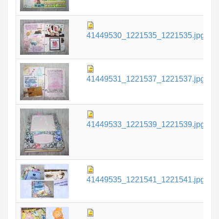
7
41449530_1221535_1221535.jpg
К
7
41449531_1221537_1221537.jpg
К
9
41449533_1221539_1221539.jpg
К
8
41449535_1221541_1221541.jpg
К
8