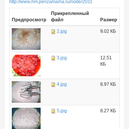
http://www.hm.penzamama.ru/node/2031
Прикрепленный
Предпросмотр
файл
Размер
2.jpg
9.02 КБ
3.jpg
12.51
КБ
4.jpg
8.97 КБ
5.jpg
8.27 КБ