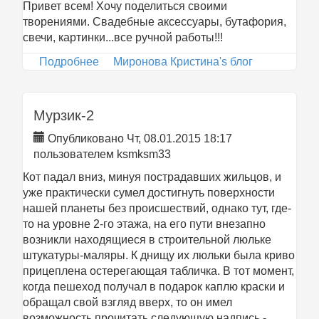
Привет всем! Хочу поделиться своими
творениями. Свадебные аксессуары, бутафория,
свечи, картинки...все ручной работы!!!
Подробнее
о Свадебные аксессуары и многое др.
Миронова Кристина's блог
Мурзик-2
Опубликовано Чт, 08.01.2015 18:17
пользователем
ksmksm33
Кот падал вниз, минуя пострадавших жильцов, и
уже практически сумел достигнуть поверхности
нашей планеты без происшествий, однако тут, где-
то на уровне 2-го этажа, на его пути внезапно
возникли находящиеся в строительной люльке
штукатуры-маляры. К днищу их люльки была криво
прицеплена остерегающая табличка. В тот момент,
когда пешеход получал в подарок каплю краски и
обращал свой взгляд вверх, то он имел
возможность прочитать следующую надпись -