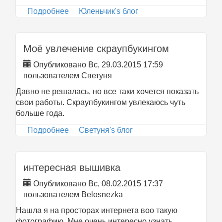
Подробнее
о посоветуйте как отХМить
Юленьчик's блог
Моё увлечение скраупбукингом
Опубликовано Вс, 29.03.2015 17:59
пользователем
Светуня
Давно не решалась, но все таки хочется показать
свои работы. Скраупбукингом увлекаюсь чуть
больше года.
Подробнее
о Моё увлечение скраупбукингом
Светуня's блог
интересная вышивка
Опубликовано Вс, 08.02.2015 17:37
пользователем
Belosnezka
Нашла я на просторах интернета воо такую
фотографию. Мне очень интересно узнать