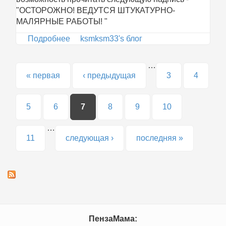
"ОСТОРОЖНО! ВЕДУТСЯ ШТУКАТУРНО-
МАЛЯРНЫЕ РАБОТЫ! "
Подробнее
о Мурзик-2
ksmksm33's блог
…
Страницы
« первая
‹ предыдущая
3
4
5
6
7
8
9
10
…
11
следующая ›
последняя »
ПензаМама: